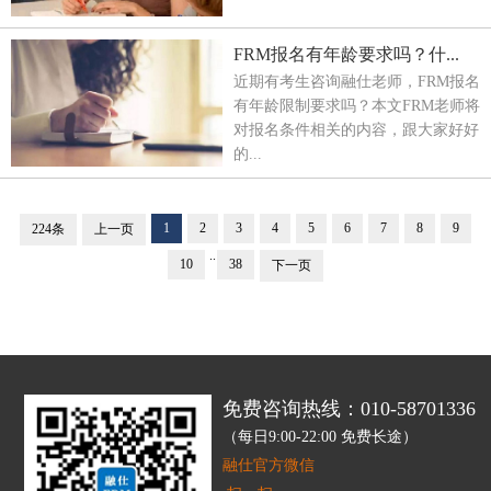
FRM报名有年龄要求吗？什...
近期有考生咨询融仕老师，FRM报名
有年龄限制要求吗？本文FRM老师将
对报名条件相关的内容，跟大家好好
的...
1
2
3
4
5
6
7
8
9
224条
上一页
..
10
38
下一页
免费咨询热线：010-58701336
（每日9:00-22:00 免费长途）
融仕官方微信